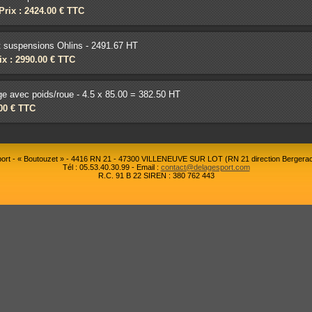
Prix : 2424.00 € TTC
t suspensions Ohlins - 2491.67 HT
ix : 2990.00 € TTC
 avec poids/roue - 4.5 x 85.00 = 382.50 HT
.00 € TTC
rt - « Boutouzet » - 4416 RN 21 - 47300 VILLENEUVE SUR LOT (RN 21 direction Bergerac
Tél : 05.53.40.30.99 - Email :
contact@delagesport.com
R.C. 91 B 22 SIREN : 380 762 443