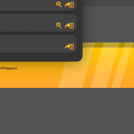
/Périgueux)