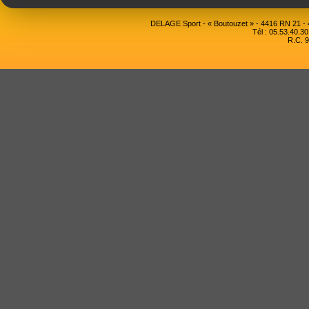
DELAGE Sport - « Boutouzet » - 4416 RN 21 
Tél : 05.53.40.30
R.C. 9