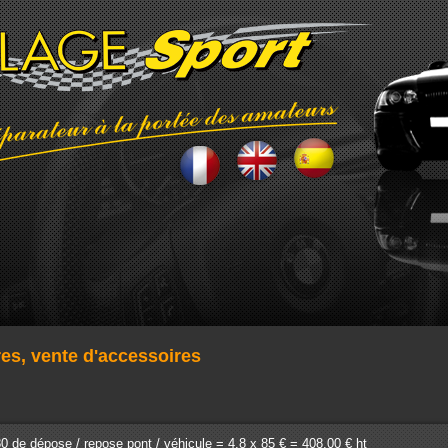
res, vente d'accessoires
0 de dépose / repose pont / véhicule = 4.8 x 85 € = 408.00 € ht