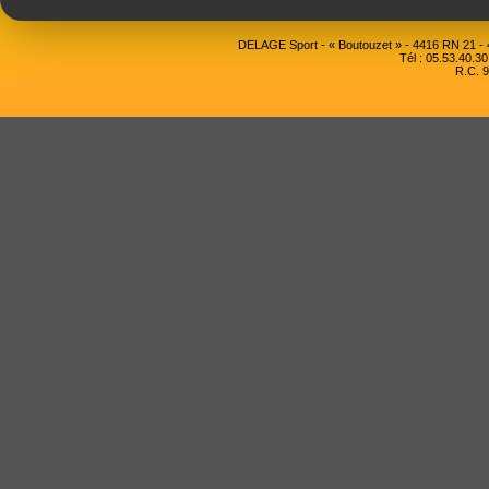
DELAGE Sport - « Boutouzet » - 4416 RN 21 
Tél : 05.53.40.30
R.C. 9