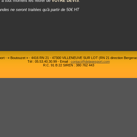
 à tout moment les retirer de
VOTRE DEVIS
.
des ne seront traitées qu'à partir de 50€ HT
rt - « Boutouzet » - 4416 RN 21 - 47300 VILLENEUVE SUR LOT (RN 21 direction Bergerac
Tél : 05.53.40.30.99 - Email :
contact@delagesport.com
R.C. 91 B 22 SIREN : 380 762 443