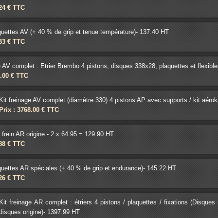
.24 € TTC
quettes AV (+ 40 % de grip et tenue température)- 137.40 HT
.33 € TTC
e AV complet : Etrier Brembo 4 pistons, disques 338x28, plaquettes et flexibl
6.00 € TTC
Kit freinage AV complet (diamètre 330) 4 pistons AP avec supports / kit aérok
Prix : 3768.00 € TTC
frein AR origine - 2 x 64.95 = 129.90 HT
.88 € TTC
quettes AR spéciales (+ 40 % de grip et endurance)- 145.22 HT
.26 € TTC
Kit freinage AR complet : étriers 4 pistons / plaquettes / fixations (Disque
disques origine)- 1397.99 HT