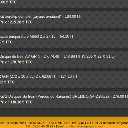
2.00 € TTC
Kit aérokip complet (tuyaux aviation)* - 180.00 HT
Prix : 215.28 € TTC
aute température M660 2 x 27.15 = 54.30 HT
16 € TTC
Disque de frein AV GR.N - 2 x 74.49 = 148.98 HT (V-286 X 22 X 51.5)
Prix : 178.78 € TTC
 GrN (272 x 10 x 83) 2 x 62.09 HT - 124.18 HT
.02 € TTC
Kit 2 Disques de frein (Percés ou Rainurés) BREMBO AV Ø286/22 - 276.00 HT
Prix : 330.10 € TTC
rt - « Boutouzet » - 4416 RN 21 - 47300 VILLENEUVE SUR LOT (RN 21 direction Bergerac
Tél : 05.53.40.30.99 - Email :
contact@delagesport.com