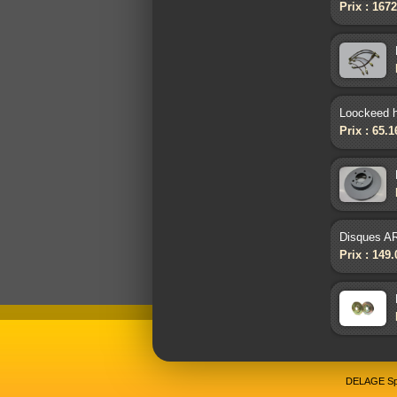
Prix : 167
Loockeed h
Prix : 65.
Disques AR
Prix : 149
DELAGE Spo