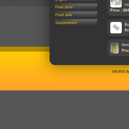
co
Final drive
Price : 26
Front axle
Suspensions
Bo
Pr
Amor
Pric
DELAGE Spo