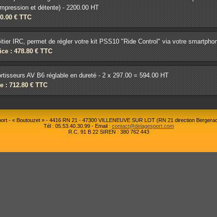
mpression et détente) - 2200.00 HT
40.00 € TTC
itier IRC, permet de régler votre kit PSS10 "Ride Control" via votre smartpho
ice : 478.80 € TTC
tisseurs AV B6 réglable en dureté - 2 x 297.00 = 594.00 HT
e : 712.80 € TTC
rt - « Boutouzet » - 4416 RN 21 - 47300 VILLENEUVE SUR LOT (RN 21 direction Bergerac
Tél : 05.53.40.30.99 - Email :
contact@delagesport.com
R.C. 91 B 22 SIREN : 380 762 443