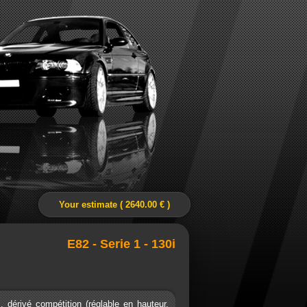
Your estimate ( 2640.00 € )
E82 - Serie 1 - 130i
érivé compétition (réglable en hauteur,