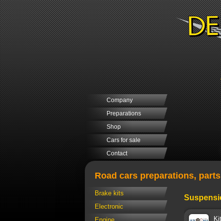
Company
Preparations
Shop
Cars for sale
Contact
Road cars preparations, part
Brake kits
Suspensi
Electronic
Ki
Engine