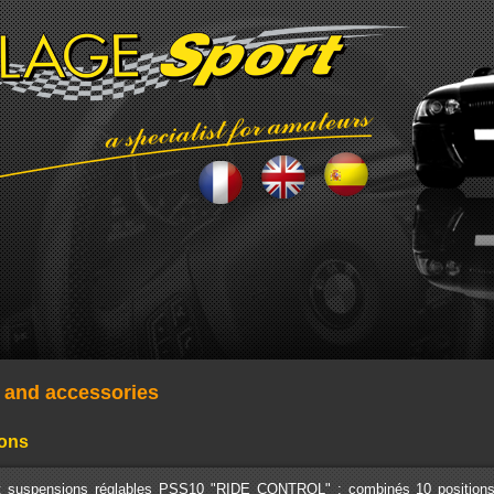
s and accessories
ons
t suspensions réglables PSS10 "RIDE CONTROL" : combinés 10 positions, d